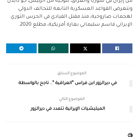
من إيران في سوريا والعراق، بتوجيه من الرئيس، جو بايدن
وتتعرض القواعد العسكرية التابعة للتحالف الدولي
لهجمات صاروخية، منذ مقتل القيادي في الحرس الثوري
الإيراني قاسم سليماني بغارة أمريكية، مطلع 2020.
الموضوع السابق
في ديرالزور ابن فراس “العراقية “.. ناجح بالواسطة
الموضوع التالي
الميليشيات الإيرانية تتمدد في ديرالزور
🧐