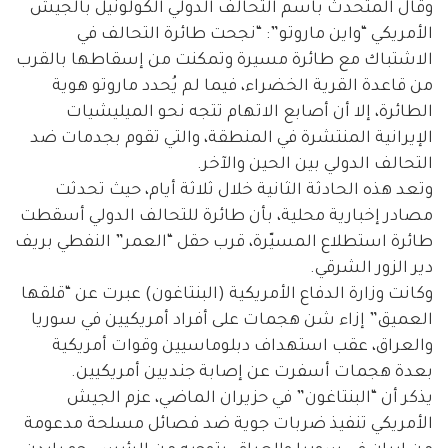
وقال المتحدث باسم التحالف الدولي الكولونيل بالجيش
الأمريكي “واين ماروتو”: “نجحت طائرة التحالف في
الاشتباك مع طائرة مسيرة وتمكنت من إسقاطها بالقرب
من قاعدة القرية الخضراء، فيما لم يُحدد ماروتو هوية
الطائرة، إلا أن أصابع الاتهام تتجه نحو الميليشيات
الإيرانية المنتشرة في المنطقة، والتي تقوم بجدمات ضد
التحالف الدولي بين الحين والآخر.
وتعد هذه الحادثة الثانية خلال ثلاثة أيام، حيث تحدثت
مصادر إخبارية محلية، بأن طائرة للتحالف الدولي أسقطت
طائرة استطلاع المسيّرة، قرب حقل “العمر” النفطي بريف
دير الزور الشرقي.
وكانت وزارة الدفاع الأمريكية (البنتاغون) عبرت عن “قلقها
العميق” إزاء شن هجمات على أفراد أمريكيين في سوريا
والعراق، عقب استهداف دبلوماسيين وقوات أمريكية
بعدة هجمات أسفرت عن إصابة جنديين أمريكيين.
يذكر أن “البنتاغون” في حزيران الماضي، عزم الجيش
الأمريكي تنفيذ ضربات جوية ضد فصائل مسلحة مدعومة