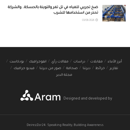
ضخ تجريبي للمياه في تل تمر والتوينة بالحسكة.. والشركة
تحذر من استخدامها للشرب
03/08/2026
أبرز الأنباء
مقابلات
دراسات
مقالات رأي
انفوجرافيك
بودكاست
تقارير
خرائط
ديرتنا
صحافة
صور من ديرتنا
فيديو جرافيك
مجلة الدير
Designed and developed by
DeirezZor24: Speaking Reality, Building Awareness