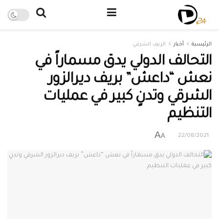
الرئيسية
أخبار
الريف الشرقي
التحالف الدولي يدق مسماراً في
نعش “داعش” بريف ديرالزور
الشرقي وتدنٍ كبير في عمليات
التنظيم
A
A
22/08/2021