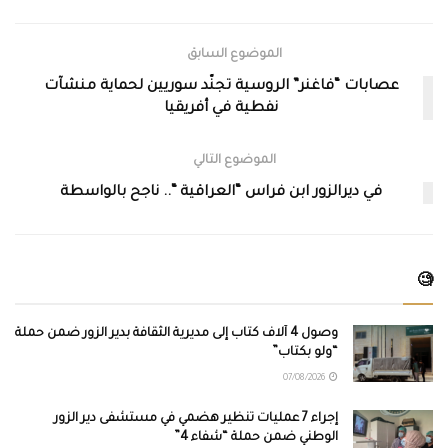
الموضوع السابق
عصابات “فاغنر” الروسية تجنّد سوريين لحماية منشآت
نفطية في أفريقيا
الموضوع التالي
في ديرالزور ابن فراس “العراقية “.. ناجح بالواسطة
🧐
وصول 4 آلاف كتاب إلى مديرية الثقافة بدير الزور ضمن حملة
“ولو بكتاب”
07/08/2026
إجراء 7 عمليات تنظير هضمي في مستشفى دير الزور
الوطني ضمن حملة “شفاء 4”