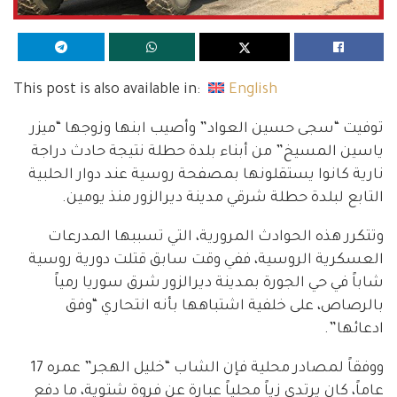
This post is also available in:
English
توفيت “سجى حسين العواد” وأصيب ابنها وزوجها “ميزر
ياسين المسيخ” من أبناء بلدة حطلة نتيجة حادث دراجة
نارية كانوا يستقلونها بمصفحة روسية عند دوار الحلبية
التابع لبلدة حطلة شرقي مدينة ديرالزور منذ يومين.
وتتكرر هذه الحوادث المرورية، التي تسببها المدرعات
العسكرية الروسية، ففي وقت سابق قتلت دورية روسية
شاباً في حي الجورة بمدينة ديرالزور شرق سوريا رمياً
بالرصاص، على خلفية اشتباهها بأنه انتحاري “وفق
ادعائها”.
ووفقاً لمصادر محلية فإن الشاب “خليل الهجر” عمره 17
عاماً، كان يرتدي زياً محلياً عبارة عن فروة شتوية، ما دفع