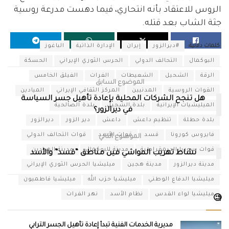
الروس للاعتقاد بأنه انتحاري، فيما دهست مدرعة روسية
جثة الشاب بعد قتله.
كلمات دلالية:
#ديرالزور
إيران
الإدارة الذاتية
الباغوز
البوكمال
التحالف الدولي
الحرس الثوري الإيراني
الحسكة
الرقة
الشحيل
الشعيطات
الفرات
الفيلق الخامس
الموضوع السابق
القوات الروسية
المدنيين
المركز الثقافي الإيراني
الميادين
هل تنجح الشركات المحلية بإعادة تأهيل جسر السياسة
الميليشيات الإيرانية
بلدة الشحيل
بلدة الصالحية
في ديرالزور؟
بلدة حطلة
تنظيم داعش
داعش
دير الزور
ديرالزور
فايروس كورونا
قسد
قوات الأسد
قوات التحالف الدولي
الموضوع التالي
قوات سوريا الديمقراطية
مدينة البوكمال
مدينة الميادين
نشاط تهريب المواشي فين مناطق “قسد” والأسد
مدينة ديرالزور
مدينة هجين
ميليشيا الحرس الثوري الإيراني
ميليشيا الدفاع الوطني
ميليشيا حزب الله
ميليشيا فاطميون
ميليشيا لواء القدس
نظام الأسد
نهر الفرات
🧐
مديرية الخدمات الفنية تبدأ إعادة تأهيل الجسر الترابي