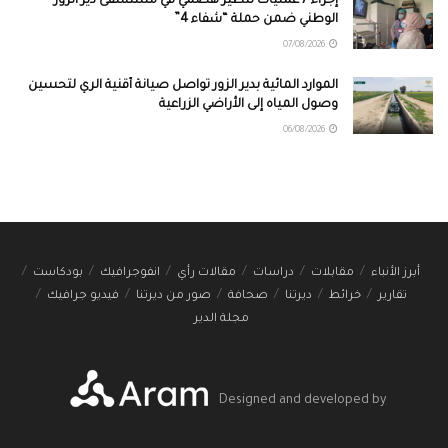
إجراء 7 عمليات تنظير هضمي في مستشفى دير الزور
الوطني ضمن حملة “شفاء 4”
07/08/2026
الموارد المائية بدير الزور تواصل صيانة أقنية الري لتحسين
وصول المياه إلى الأراضي الزراعية
06/08/2026
أبرز الأنباء
مقابلات
دراسات
مقالات رأي
انفوجرافيك
بودكاست
تقارير
خرائط
ديرتنا
صحافة
صور من ديرتنا
فيديو جرافيك
مجلة الدير
Designed and developed by