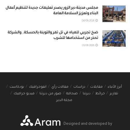
مجلس مدينة دير الزور يصدر تعليمات جديدة لتنظيم أعمال
البناء وتعزيز السلامة العامة
04/08/2026
ضخ تجريبي للمياه في تل تمر والتوينة بالحسكة.. والشركة
تحذر من استخدامها للشرب
03/08/2026
أبرز الأنباء
مقابلات
دراسات
مقالات رأي
انفوجرافيك
بودكاست
تقارير
خرائط
ديرتنا
صحافة
صور من ديرتنا
فيديو جرافيك
مجلة الدير
Designed and developed by