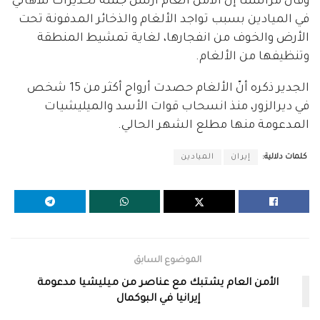
وقال مراسلنا إنّ الأمن العام أرسل جملة تحذيرات للأهالي
في الميادين بسبب تواجد الألغام والذخائر المدفونة تحت
الأرض والخوف من انفجارها، لغاية تمشيط المنطقة
وتنظيفها من الألغام.
الجدير ذكره أنّ الألغام حصدت أرواح أكثر من 15 شخص
في ديرالزور، منذ انسحاب قوات الأسد والميليشيات
المدعومة منها مطلع الشهر الحالي.
كلمات دلالية:
إيران
الميادين
الموضوع السابق
الأمن العام يشتبك مع عناصر من ميليشيا مدعومة
إيرانيا في البوكمال