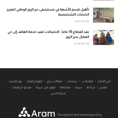
تأهيل قسم الأشعة في مستشفى دير الزور الوطني لتعزيز
الخدمات التشخيصية
06/08/2026
بعد انقطاع 14 عاماً.. الاتصالات تعيد خدمة الهاتف إلى حي
العمال بدير الزور
05/08/2026
أبرز الأنباء
مقابلات
دراسات
مقالات رأي
انفوجرافيك
بودكاست
تقارير
خرائط
ديرتنا
صحافة
صور من ديرتنا
فيديو جرافيك
مجلة الدير
Designed and developed by