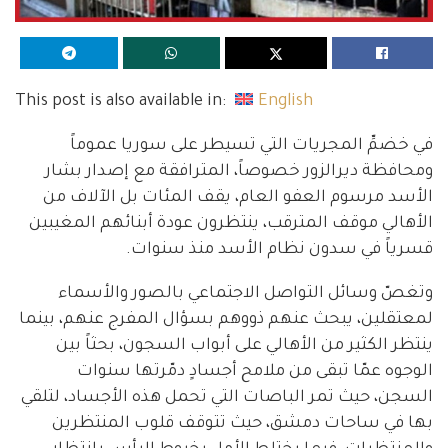
This post is also available in:
English
في خضمِّ المجريات التي تسيطر على سوريا عموماً
ومحافظة ديرالزور خصوصاً، المترافقة مع إصدار بشار
الأسد مرسوم العفو العام، يقف المئات بل الآلاف من
الأهالي موقف المترقب، ينتظرون عودة أبنائهم المغيبين
قسرياً في سدون نظام الأسد منذ سنوات.
وتغصّ وسائل التواصل الاجتماعي بالصور والأسماء
لمعتقلين، يبحث عنهم ذووهم بسؤال المفرج عنهم، بينما
ينتظر الكثير من الأهالي على أبواب السجون، بحثاً بين
الوجوه عمّا تبقى من ملامح أجسادٍ دمّرتها سنوات
السجن، حيث تمر الباصات التي تحمل هذه الأجساد، لتلقي
بها في ساحات دمشق، حيث تتوقف قلوب المنتظرين