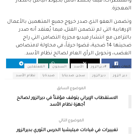
والمنتظرات، فيما يختلط الأمل بخيوط اليأس بانتظار
المعجزة.
وتضمن العفو الذي صدر خروج جميع المتهمين بالأعمال
الإرهابية التي لم تتضمن القتل، فيما يُعتقد أنه صدر
بالتزامن مع انتشار فيديو مجزرة التضامن التي راح
ضحيتها 14 ضحية، قضوا حرقاً، في محاولة لامتصاص
الغضب، وتحويل الرأي العام لصالح نظام الأسد.
كلمات دلالية:
#ديرالزور
الأسد
السجون
المعتقلين
دير الزور
ديرالزور
سجن صدينايا
صيدنايا
نظام الأسد
الموضوع السابق
الاستقطاب الإيراني يتوقف مؤقتاً في ديرالزور لصالح
أجهزة نظام الأسد
الموضوع التالي
تغييرات في قيادات ميليشيا الحرس الثوري بديرالزور