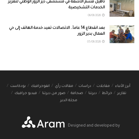
تأهيل قسم الأشعة في مستشفى دير الزور الوطني لتعزيز
الخدمات التشخيصية
06/08/2026
بعد انقطاع 14 عاماً.. الاتصالات تعيد خدمة الهاتف إلى حي
العمال بدير الزور
05/08/2026
أبرز الأنباء
مقابلات
دراسات
مقالات رأي
انفوجرافيك
بودكاست
تقارير
خرائط
ديرتنا
صحافة
صور من ديرتنا
فيديو جرافيك
مجلة الدير
Designed and developed by