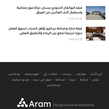
منفذ البوكمال الحدودي يسجل حركة عبور متنامية
واستقبال آلاف العائدين من العراق
05/08/2026
غرفة تجارة وصناعة دير الزور تؤهل الشباب لسوق العمل
بدورة تدريبية تجمع بين الريادة والتطبيق العملي
04/08/2026
أبرز الأنباء
مقابلات
دراسات
مقالات رأي
انفوجرافيك
بودكاست
تقارير
خرائط
ديرتنا
صحافة
صور من ديرتنا
فيديو جرافيك
مجلة الدير
Designed and developed by