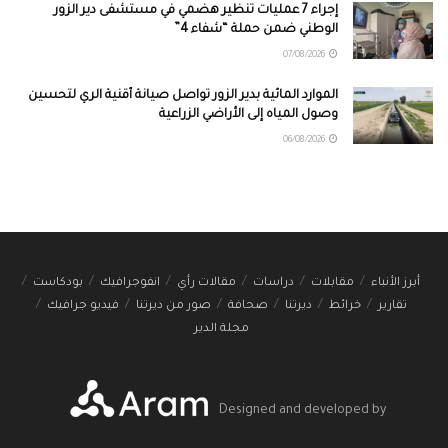
إجراء 7 عمليات تنظير هضمي في مستشفى دير الزور
الوطني ضمن حملة “شفاء 4”
07/08/2026
الموارد المائية بدير الزور تواصل صيانة أقنية الري لتحسين
وصول المياه إلى الأراضي الزراعية
06/08/2026
أبرز الأنباء
مقابلات
دراسات
مقالات رأي
انفوجرافيك
بودكاست
تقارير
خرائط
ديرتنا
صحافة
صور من ديرتنا
فيديو جرافيك
مجلة الدير
Designed and developed by