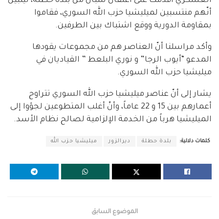
العسكري أقدمت على اعتقال شبّان من بلدة حطلة، ليتبين
أنّهم منتسبين لميليشيا حزب الله السوري، فقاموا
بمقاومة الدورية ووقع اشتباك بين الطرفين.
وأكد مراسلنا أنّ العناصر هم من مجموعات يقودها
المدعو “أيوب الرجا” و نوري البلعط ” القياديان في
ميليشيا حزب الله السوري.
يشار إلى أنّ عناصر ميليشيا حزب الله السوري تتراوح
أعمارهم بين 15 و 22 عاماً، وأنّ أغلب المتطوعين لجؤوا إلى
الميليشيا هرباً من الخدمة الإلزامية لصالح نظام الأسد.
كلمات دلالية:
بلدة حطلة
ديرالزور
ميليشيا حزب الله
الموضوع السابق