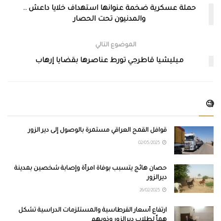
حملة عسكرية ضخمة عنوانها استهداف خلايا داعش ..
والمدنيون تحت الحصار
الموضوع التالي
ميليشيا قاطرجي تورط عناصرها بقضايا إرهاب
🧐
قوافل القمح العراقي مستمرة بالوصول إلى دير الزور
02/05/2025
حصان هائج يتسبب بوفاة امرأة وإصابة شخصين بمدينة
ديرالزور
26/02/2025
ارتفاع أسعار القرطاسية والمستلزمات الدراسية تشكل
هماً لطلاب ديرالزور وذويهم