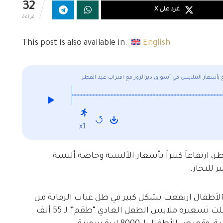
32
غرد على X
قراءة
This post is also available in:
English
ع بأسعار الملابس في أسواق ديرالزور مع اقتراب عيد الفطر
x1
، ارتفاعاً كبيراً بأسعار الألبسة وخاصة ألبسة
 للتجار.
ر24 إنّ أسعار ألبسة الأطفال ارتفعت بشكل كبير في ظل غياب الرقابة من
قبل مديرية التجارة وحماية المستهلك، حيث وصلت تسعيرة ملابس الطفل العادي “طقم” لـ 55 ألف