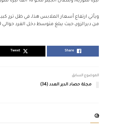
ليرة سورية، وبنطال الجينز لنحو 18 ألف ليرة سورية، وقميص الأطفال ل8000 ليرة سورية.
ويأتي ارتفاع أسعار الملابس هذا، في ظل تردٍ ك
من ديرالزور، حيث يبلغ متوسط دخل الفرد حوالي 50 ألف ليرة سورية أي مايعادل 17 دولار تقريباً.
Tweet
Share
الموضوع السابق
مجلة حصاد الدير العدد (34)
🧐