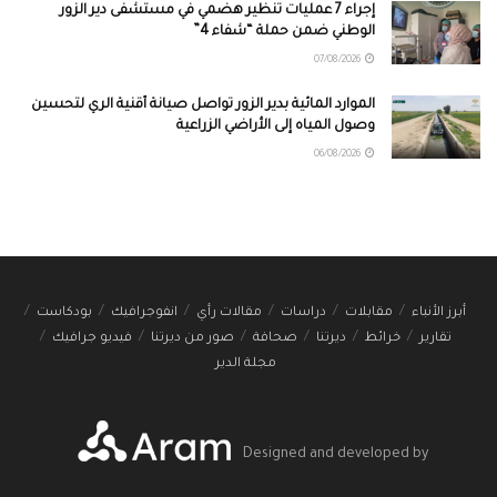
إجراء 7 عمليات تنظير هضمي في مستشفى دير الزور
الوطني ضمن حملة “شفاء 4”
07/08/2026
الموارد المائية بدير الزور تواصل صيانة أقنية الري لتحسين
وصول المياه إلى الأراضي الزراعية
06/08/2026
أبرز الأنباء
مقابلات
دراسات
مقالات رأي
انفوجرافيك
بودكاست
تقارير
خرائط
ديرتنا
صحافة
صور من ديرتنا
فيديو جرافيك
مجلة الدير
Designed and developed by