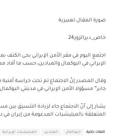
صورة المقال تعبيرية
خاص_ديرالزور24
اجتمع اليوم في مقر الأمن الإيراني بحي الكتف ب
الإيراني في البوكمال والميادين، حسب ما أفاد مص
وقال المصدر إنّ الاجتماع تم تحت حراسة أمنية 
جابر” مسؤولا الأمن الإيراني في مدينتي البوكمال 
يشار إلى أنّ الاجتماع جاء لزيادة التنسيق بين مس
المتعلقة بالميليشيات المدعومة من إيران في دير
كلمات دلالية:
البوكمال
الميادين
الميليشيات الإيرانية