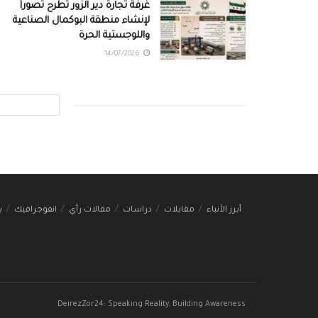
غرفة تجارة دير الزور تطرح تصوراً
لإنشاء منطقة البوكمال الصناعية
واللوجستية الحرة
14/07/2026
أبرز الأنباء
مقابلات
دراسات
مقالات رأي
انفوجرافيك
ب
DeirezZor24: Speaking Reality, Building Awareness