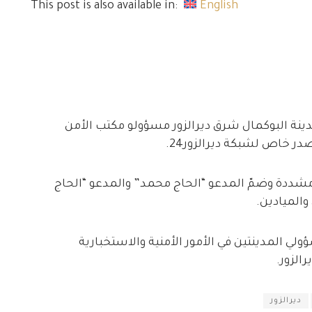
This post is also available in:
English
مدينة البوكمال شرق ديرالزور مسؤولو مكتب الأمن
در خاص لشبكة ديرالزور24.
مشددة وضمّ المدعو “الحاج محمد” والمدعو “الحاج
والميادين.
ؤولي المدينتين في الأمور الأمنية والاستخبارية
الزور.
ديرالزور