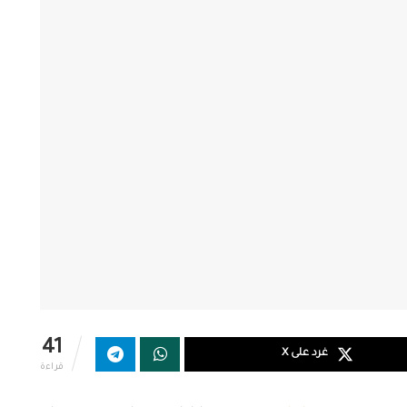
41
غرد على X
قراءة