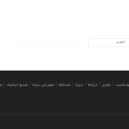
المزيد
ودكاست
تقارير
خرائط
ديرتنا
صحافة
صور من ديرتنا
فيديو جرافيك
مج