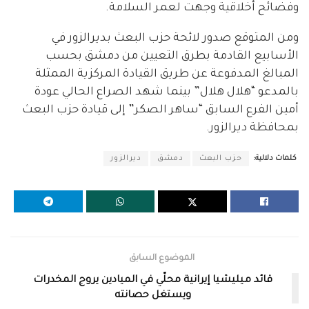
وفضائح أخلاقية وجهت لعمر السلامة.
ومن المتوقع صدور لائحة حزب البعث بديرالزور في
الأسابيع القادمة بطرق التعيين من دمشق بحسب
المبالغ المدفوعة عن طريق القيادة المركزية الممثلة
بالمدعو “هلال هلال” بينما شهد الصراع الحالي عودة
أمين الفرع السابق “ساهر الصكر” إلى قيادة حزب البعث
بمحافظة ديرالزور.
كلمات دلالية:
حزب البعث
دمشق
ديرالزور
الموضوع السابق
قائد ميليشيا إيرانية محلّي في الميادين يروج المخدرات
ويستغل حصانته