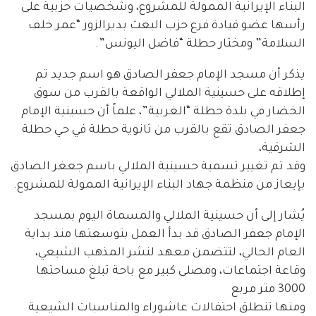
البناء الإيرانية الممولة للمشروع، وشخصيات حزبية على
رأسها عضو قيادة فرع حزب البعث بديرالزور “عمر خلف
السلامة” ومختار حطلة “فاضل اليونس”.
يذكر أن مسجد الإمام جعفر الصادق هو اسم جديد تم
إطلاقه على حسينية الملالي الواقعة بالقرب من سوق
الخضار في بلدة حطلة “الغربية”، علماً أن حسينية الإمام
جعفر الصادق تقع بالقرب من ثانوية حطلة في حي حطلة
الشرقية،
وقد تم تغيير تسمية حسينية الملالي باسم جعغر الصادق
بإيعاز من منظمة جهاد البناء الإيرانية الممولة للمشروع.
يُشار إلى أن حسينية الملالي والمسماة اليوم بمسجد
الإمام جعفر الصادق قد بدأ العمل بتوسعتها منذ بداية
العام الحالي، لتتضمن معهد لنشر المذهب الشيعي،
وقاعة اجتماعات، ومصلى كبير مع باحة تبلغ مساحتها
3000 متر مربع
ومنها تنطلق احتفالات عاشوراء والمناسبات الشيعية