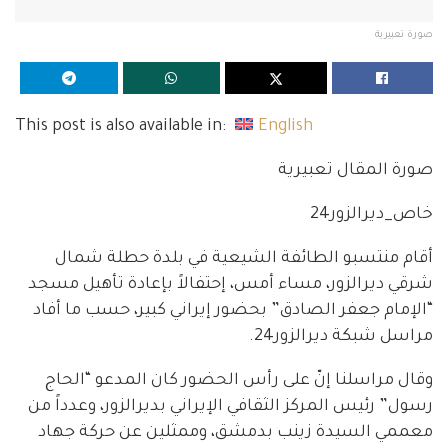
صورة تعبيرية
This post is also available in:
English
صورة المقال تعبيرية
خاص_ديرالزور24
أقام منتسبو الطائفة الشيعية في بلدة حطلة شمال
شرقي ديرالزور، مساء أمس، إحتفالاً بإعادة تأهيل مسجد
“الإمام جعفر الصادق” بحضور إيراني كبير، حسب ما أفاد
مراسل شبكة ديرالزور24.
وقال مراسلنا إنّ على رأس الحضور كان المدعو “الحاج
رسول” رئيس المركز الثقافي الإيراني بديرالزور، وعدداً من
معممي السيدة زينب بدمشق، وممثلين عن حركة جهاد