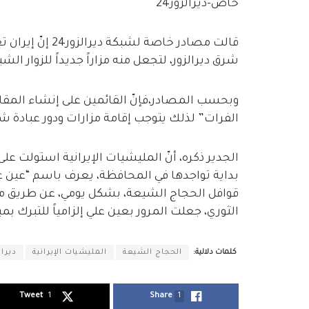
خاص-ديرالزور24
قالت مصادر خاصة
شرق ديرالزور، لتجعل منه مزاراً جديداً للزوار 
وبحسب المصادر،فإنّ القائمين على إنشاء المقا
الفرات” لذلك يتوجب إقامة مزارات ودور عبادة ش
الجدير ذكره، أنّ المليشيات الإيرانية استولت على
بداية تواجدها في المحافظة، يعرف باسم “عين ع
قوافل الحجاج الشيعة، بشكل يومي، عن طريق 
الثوري، جعلت المرور بعين علي إلزامياً للتبرك بم
كلمات دلالية:
الحجاج الشيعة
المليشيات الإيرانية
ديرال
Tweet
1
Share
1