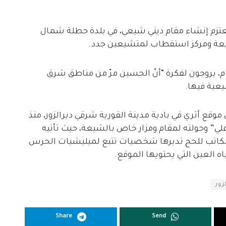
 لشبكة ديرالزور24 إنّ إيران تعتزم إنشاء مقام ديني شيعي، في بلدة حطلة شمال
الشيعة ومركز استقطاب لمتشيعين جدد.
م، يروجون لفكرة “أنّ الحسين مرّ من مناطق شرق
يعية فيها.
 موقع أثري في بادية مدينة القورية شرقي ديرالزور، منذ
لي” وحولته لمقام ومزار خاص بالشيعة، حيث تأتيه
مكاتب للحج تديرها شخصيات تتبع لميليشيات الحرس
ياه العين التي يحتويها الموقع.
زور
Share
Send