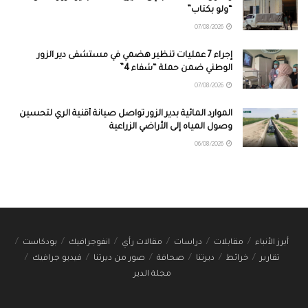
“ولو بكتاب”
07/08/2026
إجراء 7 عمليات تنظير هضمي في مستشفى دير الزور
الوطني ضمن حملة “شفاء 4”
07/08/2026
الموارد المائية بدير الزور تواصل صيانة أقنية الري لتحسين
وصول المياه إلى الأراضي الزراعية
06/08/2026
أبرز الأنباء
مقابلات
دراسات
مقالات رأي
انفوجرافيك
بودكاست
تقارير
خرائط
ديرتنا
صحافة
صور من ديرتنا
فيديو جرافيك
مجلة الدير