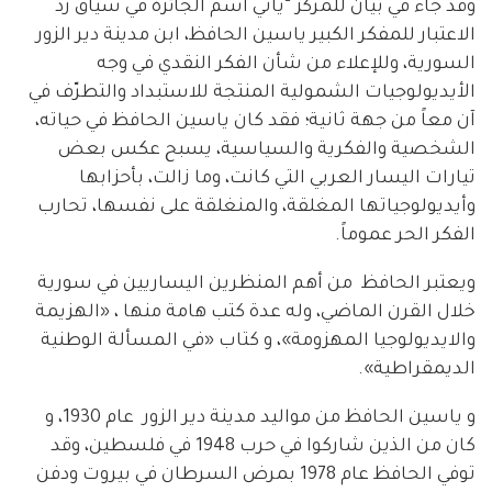
وقد جاء في بيان للمركز “يأتي اسم الجائزة في سياق ردّ
الاعتبار للمفكر الكبير ياسين الحافظ، ابن مدينة دير الزور
السورية، وللإعلاء من شأن الفكر النقدي في وجه
الأيديولوجيات الشمولية المنتجة للاستبداد والتطرّف في
آن معاً من جهة ثانية؛ فقد كان ياسين الحافظ في حياته،
الشخصية والفكرية والسياسية، يسبح عكس بعض
تيارات اليسار العربي التي كانت، وما زالت، بأحزابها
وأيديولوجياتها المغلقة، والمنغلقة على نفسها، تحارب
الفكر الحر عموماً.
ويعتبر الحافظ من أهم المنظرين اليساريين في سورية
خلال القرن الماضي، وله عدة كتب هامة منها ، «الهزيمة
والايديولوجيا المهزومة»، و كتاب «في المسألة الوطنية
الديمقراطية».
و ياسين الحافظ من مواليد مدينة دير الزور عام 1930، و
كان من الذين شاركوا في حرب 1948 في فلسطين، وقد
توفي الحافظ عام 1978 بمرض السرطان في بيروت ودفن