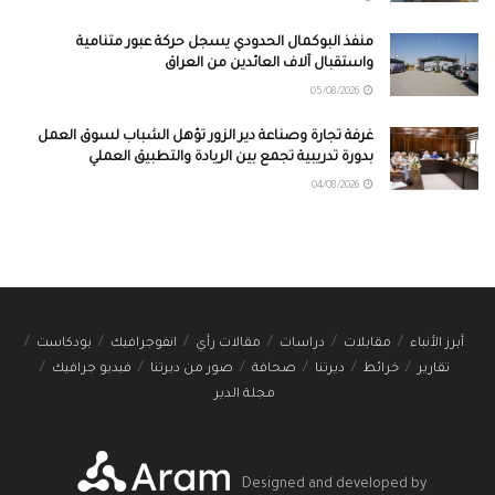
منفذ البوكمال الحدودي يسجل حركة عبور متنامية
واستقبال آلاف العائدين من العراق
05/08/2026
غرفة تجارة وصناعة دير الزور تؤهل الشباب لسوق العمل
بدورة تدريبية تجمع بين الريادة والتطبيق العملي
04/08/2026
أبرز الأنباء
مقابلات
دراسات
مقالات رأي
انفوجرافيك
بودكاست
تقارير
خرائط
ديرتنا
صحافة
صور من ديرتنا
فيديو جرافيك
مجلة الدير
Designed and developed by