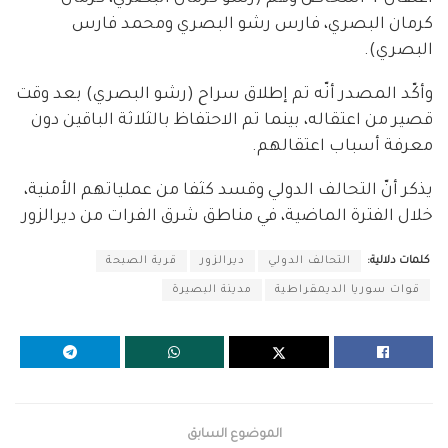
كرمان البصري، فارس رشو البصري ومحمد فارس
البصري).
وأكّد المصدر أنّه تم إطلاق سراح (رشو البصري) بعد وقت
قصير من اعتقاله، بينما تم الاحتفاظ بالثلاثة الباقين دون
معرفة أسباب اعتقالهم.
يذكر أنّ التحالف الدولي وقسد كثفا من عملياتهم الأمنية،
خلال الفترة الماضية، في مناطق شرق الفرات من ديرالزور
كلمات دلالية:
التحالف الدولي
ديرالزور
قرية الصبحة
قوات سوريا الديمقراطية
مدينة البصيرة
الموضوع السابق