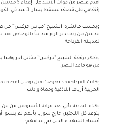
أقدم عنصر من 
إنتقامي على قصف مسقط بشار الأسد في القرداح
وبحسب مانشره الشبيح “مياس جركس” من صور
مدنيين من ريف دير الزور ميدانياً بالرصاص وقد 
لمدينته القرداحة.
وظهر برفقة الشبيح “جركس” مقاتل آخر وهما ينفذ
من هو فاقد البصر.
وكانت القرداحة قد تعرضت قبل يومين لقصف من
الحربية أرياف اللاذقية وحماة وإدلب.
وهذه الحادثة تأتي بعد قرابة الأسبوعين من من 
يتوعد كل اللاجئين خارج سوريا بأنهم لم ينسوا أ
أسماء الشهداء الذين تم إعدامهم: