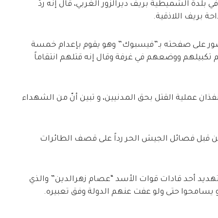
قوات الأسد على إعدام 5 مدنيين في بلدة الشميطية بريف ديرالزور الغربي، قال إنه ردّ
ة بريف اللاذقية.
 على صفحته بـ”فيسبوك” وهو يقوم بإعدام خمسة
تم تكبيلهم ووضعهم في غرفة وقال إنه قتلهم انتقاماً
ان عملية القتل بحق المدنيين، و تبين أنّ من الشهداء
 قبل فصائل الجيش الحر رداً على قصف الطائرات
تهديد أحد قادات قوات الأسد “عصام زهرالدين” والذي
و يسامحوا حتى ولو عفت عنهم الدولة وفق تعبيره.