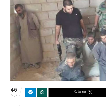
46
غرد على X
قراءة