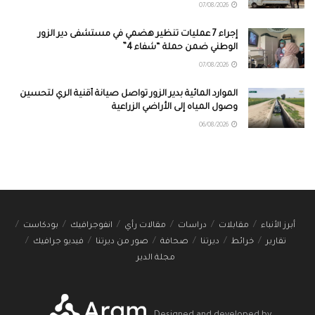
07/08/2026
إجراء 7 عمليات تنظير هضمي في مستشفى دير الزور
الوطني ضمن حملة “شفاء 4”
07/08/2026
الموارد المائية بدير الزور تواصل صيانة أقنية الري لتحسين
وصول المياه إلى الأراضي الزراعية
06/08/2026
أبرز الأنباء
مقابلات
دراسات
مقالات رأي
انفوجرافيك
بودكاست
تقارير
خرائط
ديرتنا
صحافة
صور من ديرتنا
فيديو جرافيك
مجلة الدير