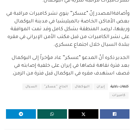
نشر كاميرات مراقبة سرية في البوكمال.
وأضافةالمصدر إنّ “عسكر” ينوي نشر كاميرات مراقبة في
بعض الأماكن الخاصة بالميليشيا في مدينة البوكمال
وريفها، لرصد المنطقة بشكل كامل وقد تمت الموافقة
على نشر الكاميرات من قبل مكتب الأمن الإيراني في مقره
ببلدة السيال خلال اجتماع عسكري.
الجدير ذكره أنّ المدعو “عسكر” عاد مؤخراً إلى البوكمال
بعد فترة نقاهة قضاها في إيران على خلفية إصابته في
قصف استهدف مقره في البوكمال قبل فترة من الزمن.
كلمات دلالية:
إيران
البوكمال
الحاج "عسكر"
السيال
كاميرات