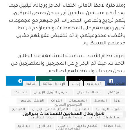
ومنذ فترة لاحظ الأهالي اختفاء الحاجز ورجاله، ليتبين فيما
بعد أنهم مساجين سابقين في سجن حمص المركزي،
بتهم ترويج وتعاطي المخدرات، تم جلبهم مع مجموعات
أخرى وتوزيعهم على المحافظات، واختفاؤهم مرتبط
بانقضاء محكوميتهم، إذ تم تخفيض عقوبتهم مقابل
خدمتهم العسكرية.
وعرف نظام الأسد بسياسته المشابهة منذ انطلاق
الأحداث، حيث تم الإفراج عن المجرمين والمتطرفين من
سجن صيدنايا واستغلالهم لصالحه.
كلمات دلالية:
#ديرالزور
إيران
الإدارة الذاتية
الباغوز
البوكمال
التحالف الدولي
الحرس الثوري الإيراني
الحسكة
الرقة
الشحيل
الشعيطات
الفرات
الفيلق الخامس
الموضوع السابق
القوات الروسية
المدنيين
المركز الثقافي الإيراني
الميادين
الابتزاز يطال المحتاجين للمساعدات بديرالزور
الميليشيات الإيرانية
بلدة الشحيل
بلدة الصالحية
بلدة حطلة
تنظيم داعش
داعش
دير الزور
ديرالزور
الموضوع التالي