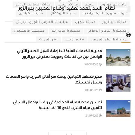
فايروس كورونا
قسد
قوات الأسد
قوات التحالف الدولي
نظام الأسد يتعمد تعقيد أوضاع المدنيين بديرالزور
قوات سوريا الديمقراطية
مدينة البوكمال
مدينة الميادين
مدينة ديرالزور
مدينة هجين
ميليشيا الحرس الثوري الإيراني
ميليشيا الدفاع الوطني
ميليشيا حزب الله
ميليشيا فاطميون
🧐
ميليشيا لواء القدس
نظام الأسد
نهر الفرات
مديرية الخدمات الفنية تبدأ إعادة تأهيل الجسر الترابي
الواصل بين حي كنامات وحويجة صكر في دير الزور
02/08/2026
مدير منطقة الميادين يبحث مع أهالي القورية واقع الخدمات
وسبل تحسينها
01/08/2026
تدشين محطة مياه المجاودة في ريف البوكمال الشرقي
لتأمين مياه الشرب لنحو 18 ألف نسمة
24/07/2026