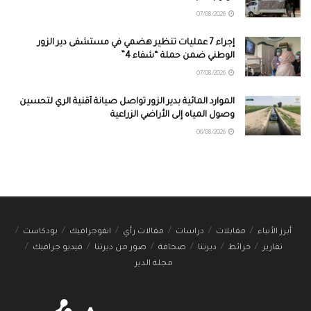
07/08/2026
إجراء 7 عمليات تنظير هضمي في مستشفى دير الزور
الوطني ضمن حملة “شفاء 4”
07/08/2026
الموارد المائية بدير الزور تواصل صيانة أقنية الري لتحسين
وصول المياه إلى الأراضي الزراعية
06/08/2026
أبرز الأنباء
مقابلات
دراسات
مقالات رأي
انفوجرافيك
بودكاست
تقارير
خرائط
ديرتنا
صحافة
صور من ديرتنا
فيديو جرافيك
مجلة الدير