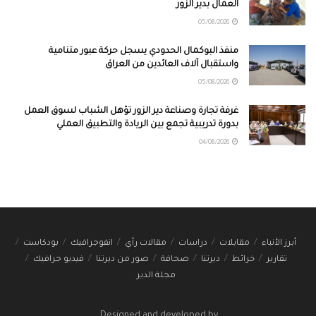
العمال بدير الزور
05/08/2026
منفذ البوكمال الحدودي يسجل حركة عبور متنامية
واستقبال آلاف العائدين من العراق
05/08/2026
غرفة تجارة وصناعة دير الزور تؤهل الشباب لسوق العمل
بدورة تدريبية تجمع بين الريادة والتطبيق العملي
04/08/2026
أبرز الأنباء
مقابلات
دراسات
مقالات رأي
انفوجرافيك
بودكاست
تقارير
خرائط
ديرتنا
صحافة
صور من ديرتنا
فيديو جرافيك
مجلة الدير
Designed and developed by