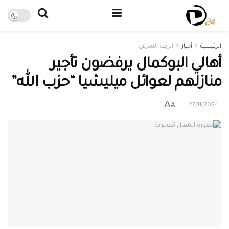
الرئيسية
أخبار
الريف الشرقي
أهالي البوكمال يرفضون تأجير
منازلهم لعوائل ميليشيا “حزب الله”
A
A
27/11/2024