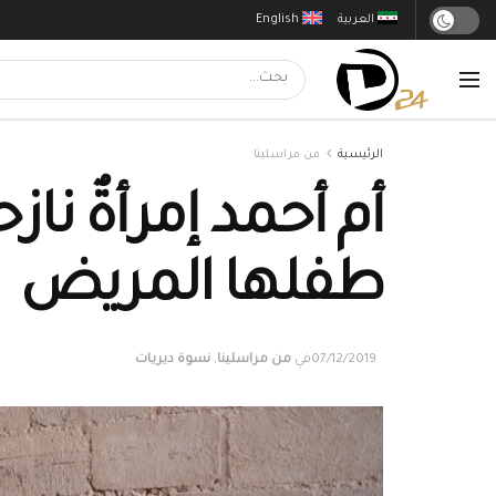
العربية
English
الرئيسية
من مراسلينا
أم أحمد إمرأةٌ ناز
طفلها المريض
07/12/2019
في
من مراسلينا
,
نسوة ديريات