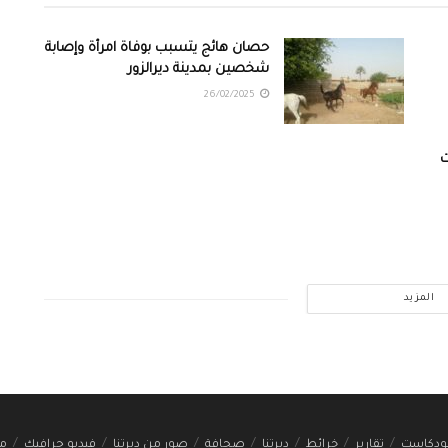
حصان هائج يتسبب بوفاة امرأة وإصابة
شخصين بمدينة ديرالزور
26/02/2025
ت
المزيد
ودكاست
تقارير
خرائط
ديرتنا
صحافة
صور من ديرتنا
فيديو جرافيك
مج