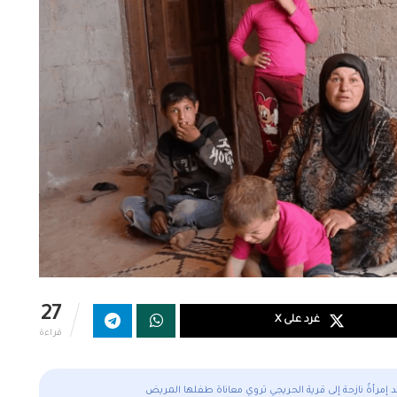
27
غرد على X
قراءة
 إمرأةٌ نازحة إلى قرية الحريجي تروي معاناة طفلها المريض