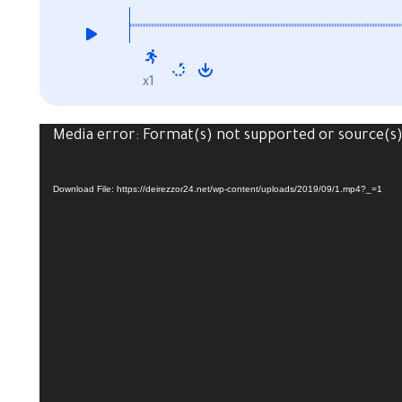
x1
Media error: Format(s) not supported or source(s
Download File: https://deirezzor24.net/wp-content/uploads/2019/09/1.mp4?_=1