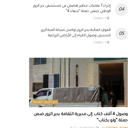
إجراء 7 عمليات تنظير هضمي في مستشفى دير الزور
الوطني ضمن حملة “شفاء 4”
1 SHARES
الموارد المائية بدير الزور تواصل صيانة أقنية الري
لتحسين وصول المياه إلى الأراضي الزراعية
1 SHARES
دير الزور المدينة
وصول 4 آلاف كتاب إلى مديرية الثقافة بدير الزور ضمن
حملة “ولو بكتاب”