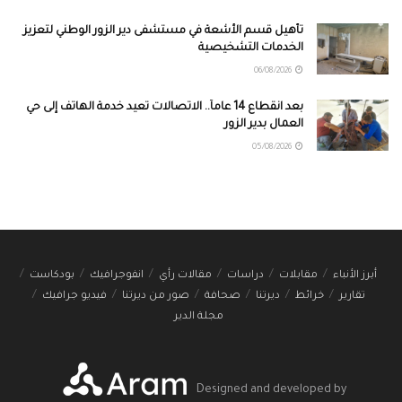
تأهيل قسم الأشعة في مستشفى دير الزور الوطني لتعزيز
الخدمات التشخيصية
06/08/2026
بعد انقطاع 14 عاماً.. الاتصالات تعيد خدمة الهاتف إلى حي
العمال بدير الزور
05/08/2026
أبرز الأنباء
مقابلات
دراسات
مقالات رأي
انفوجرافيك
بودكاست
تقارير
خرائط
ديرتنا
صحافة
صور من ديرتنا
فيديو جرافيك
مجلة الدير
Designed and developed by