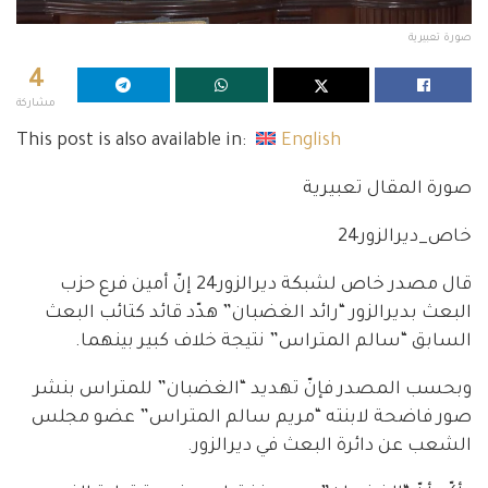
صورة تعبيرية
4
مشاركة
This post is also available in:
English
صورة المقال تعبيرية
خاص_ديرالزور24
قال مصدر خاص لشبكة ديرالزور24 إنّ أمين فرع حزب
البعث بديرالزور “رائد الغضبان” هدّد قائد كتائب البعث
السابق “سالم المتراس” نتيجة خلاف كبير بينهما.
وبحسب المصدر فإنّ تهديد “الغضبان” للمتراس بنشر
صور فاضحة لابنته “مريم سالم المتراس” عضو مجلس
الشعب عن دائرة البعث في ديرالزور.