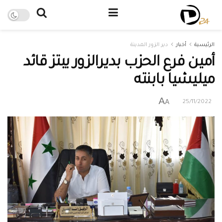
الرئيسية
أخبار
دير الزور المدينة
أمين فرع الحزب بديرالزور يبتز قائد
ميليشيا بابنته
A
A
25/11/2022