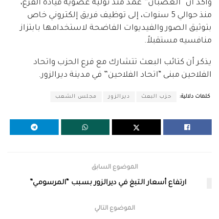
وأكّد أنّ “الغضبان” عمد منذ توليه عضوية قيادة الفرع،
منذ حوالي 5 سنوات، إلى توظيف فريق إلكتروني خاص
بتوثيق الصور والفيديوات الفاضحة لاستخدامها بابتزاز
منافسيه مستقبلاً.
يذكر أن كتائب البعث تتشارك مع فرع الحزب واتحاد
الفلاحين مبنى “اتحاد الفلاحين” في مدينة ديرالزور.
كلمات دلالية:
حزب البعث
ديرالزور
مجلس الشعب
الموضوع السابق
ارتفاع أسعار التبغ في ديرالزور بسبب “المرسومي”
الموضوع التالي