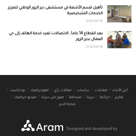
تأهيل قسم الأشعة في مستشفى دير الزور الوطني لتعزيز
الخدمات التشخيصية
06/08/2026
بعد انقطاع 14 عاماً.. الاتصالات تعيد خدمة الهاتف إلى حي
العمال بدير الزور
05/08/2026
أبرز الأنباء
مقابلات
دراسات
مقالات رأي
انفوجرافيك
بودكاست
تقارير
خرائط
ديرتنا
صحافة
صور من ديرتنا
فيديو جرافيك
مجلة الدير
Designed and developed by