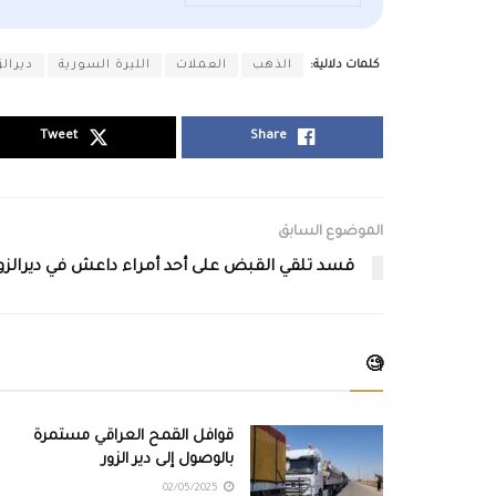
كلمات دلالية:
الذهب
العملات
الليرة السورية
ديرالز
Tweet
Share
الموضوع السابق
قسد تلقي القبض على أحد أمراء داعش في ديرالزو
🧐
قوافل القمح العراقي مستمرة
بالوصول إلى دير الزور
02/05/2025