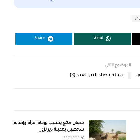
x1
ور
Share
Send
الموضوع التالي
ر
مجلة حصاد الدير العدد (8)
حصان هائج يتسبب بوفاة امرأة وإصابة
شخصين بمدينة ديرالزور
26/02/2025