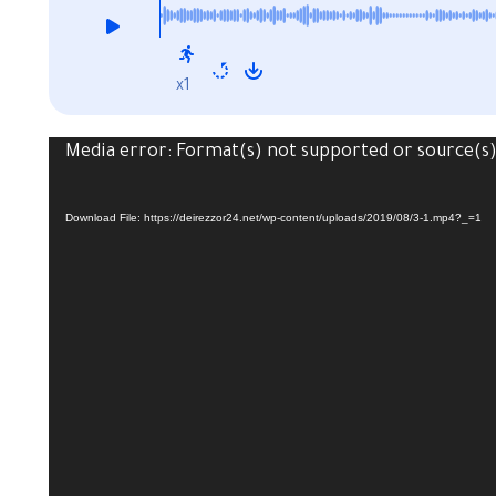
x1
Media error: Format(s) not supported or source(s
Download File: https://deirezzor24.net/wp-content/uploads/2019/08/3-1.mp4?_=1