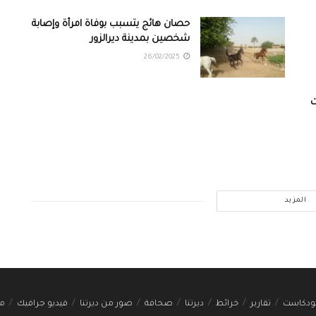
حصان هائج يتسبب بوفاة امرأة وإصابة
شخصين بمدينة ديرالزور
26/02/2025
ت
المزيد
ودكاست
تقارير
خرائط
ديرتنا
صحافة
صور من ديرتنا
فيديو جرافيك
مج