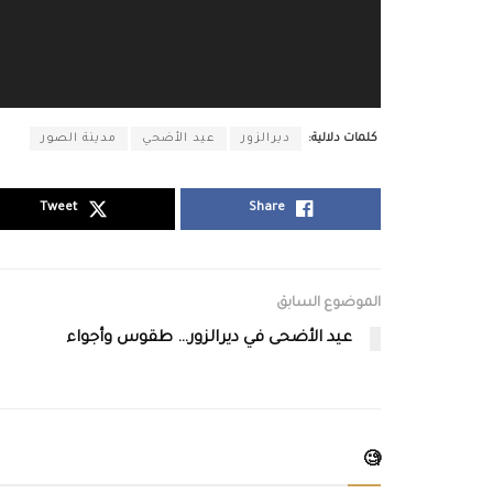
كلمات دلالية:
ديرالزور
عيد الأضحي
مدينة الصور
Tweet
Share
الموضوع السابق
عيد الأضحى في ديرالزور… طقوس وأجواء
🧐