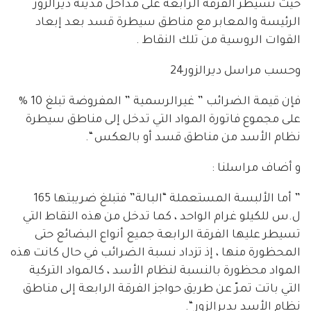
حيث تسيطر الفرقة الرابعة على مداخل مدينة ديرالزور
الرئيسة والمعابر مع مناطق سيطرة قسد بعد إبعاد
القوات الروسية من تلك النقاط .
وحسب مراسل ديرالزور24
فإن قيمة الضرائب ” غيرالرسمية ” المفروضة تبلغ 10 %
على مجموع فاتورة المواد التي تدخل إلى مناطق سيطرة
نظام الأسد من مناطق قسد أو بالعكس “.
و أضاف مراسلنا :
” أما الألبسة المستعملة “البالة” فتبلغ ضريبتها 165
ل.س للكيلو غرام الواحد ، كما تدخل من هذه النقاط التي
تسيطر عليها الفرقة الرابعة جميع أنواع البضائع حتى
المحظورة منها ، إذ تزداد نسبة الضرائب في حال كانت هذه
المواد محظورة بالنسبة لنظام الأسد ، كالمواد التركية
التي باتت تمرّ عن طريق حواجز الفرقة الرابعة إلى مناطق
نظام الأسد بديرالزور “.