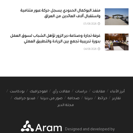
منفذ البوكمال الحدودي يسجل حركة عبور متنامية
واستقبال آلاف العائدين من العراق
05/08/2026
غرفة تجارة وصناعة دير الزور تؤهل الشباب لسوق العمل
بدورة تدريبية تجمع بين الريادة والتطبيق العملي
04/08/2026
أبرز الأنباء
مقابلات
دراسات
مقالات رأي
انفوجرافيك
بودكاست
تقارير
خرائط
ديرتنا
صحافة
صور من ديرتنا
فيديو جرافيك
مجلة الدير
Designed and developed by