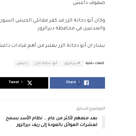
صفوف داعش.
وكان أبو دجانة الزر قد كفر مقاتلي الجيش السو
والمدنيين في محافظة ديرالزور.
يشار ان أبو دجانة الزر يعتبر من أهم قيادات داع
كلمات دلالية:
#ديرالزور
أبو دجانة الزر
داعش
Tweet
1
Share
1
الموضوع السابق
بعد منعهم لأكثر من عام … نظام الأسد يسمح
لعشرات العوائل بالعودة إلى ريف ديرالزور