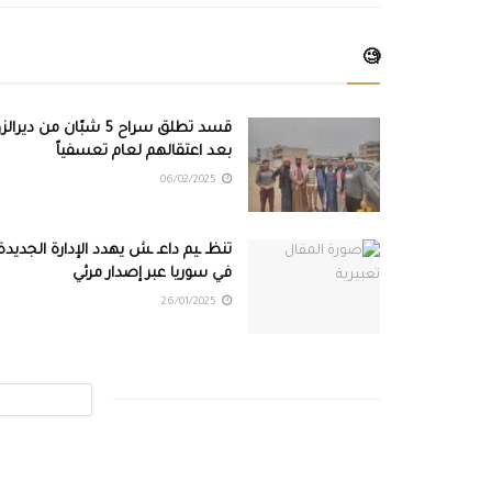
🧐
قسد تطلق سراح 5 شبّان من ديرال
بعد اعتقالهم لعام تعسفياً
06/02/2025
تنظـ ـيم داعـ ـش يهدد الإدارة الجديدة
في سوريا عبر إصدار مرئي
26/01/2025