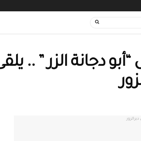
أبو دجانة الزر ” .. يل
زور