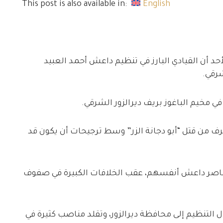
This post is also available in:
English
صة لشبكة ديرالزور ٢٤، اليوم الأحد أن القيادي البارز في تنظيم داعش أحمد العبيد
شرقي.
في مخيم الباغوز بريف ديرالزور الشرقي.
24، أنه حتى الآن لم يعرف من قتل “أبو دجانة الزر” وسط ترجيحات أن يكون قد
 عناصر داعش أنفسهم، عقب الخلافات الكبيرة في صفوف
ل التنظيم إلى محافظة ديرالزور، وتقلد مناصب كثيرة في