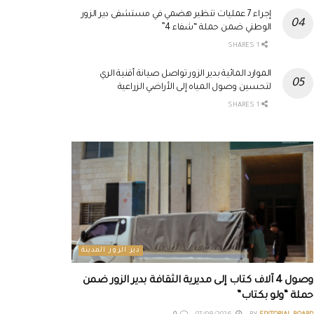
إجراء 7 عمليات تنظير هضمي في مستشفى دير الزور
الوطني ضمن حملة “شفاء 4”
1 SHARES
الموارد المائية بدير الزور تواصل صيانة أقنية الري
لتحسين وصول المياه إلى الأراضي الزراعية
1 SHARES
دير الزور المدينة
وصول 4 آلاف كتاب إلى مديرية الثقافة بدير الزور ضمن
حملة “ولو بكتاب”