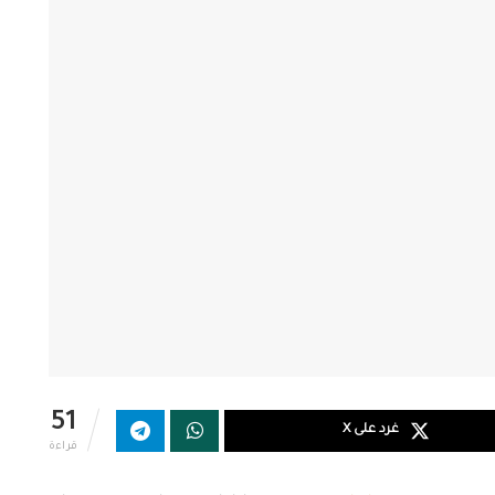
51
غرد على X
قراءة